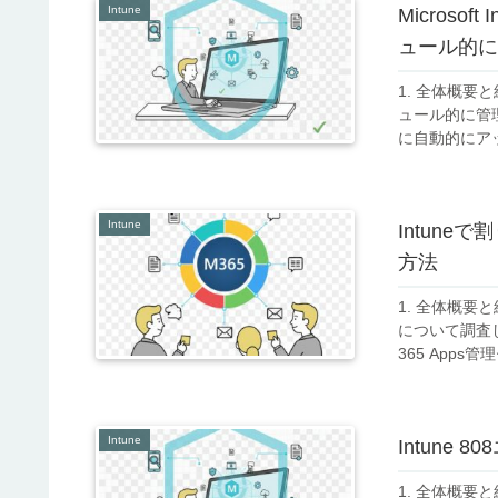
Intune
Microso
ュール的に
1. 全体概要と
ュール的に管
に自動的にア
Intune
Intune
方法
1. 全体概要と
について調査した
365 Apps管
Intune
Intune
1. 全体概要と