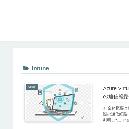
Intune
Azure
Azure Vi
の通信経路
1. 全体概要と結論
際の通信経路
判明した。In