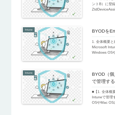
ントB）に登録
ZtdDevice
Intune
BYODをEn
1. 全体概要
Microsof
Windows 
Intune
BYOD（個
で管理する
■【1. 全体
Intuneで
OSやMac 