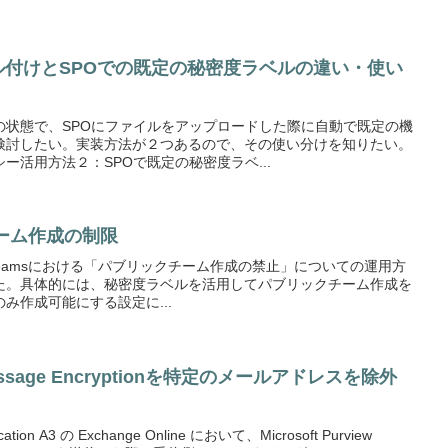
ラベル付けとSPOでの既定の秘密度ラベルの違い・使い
の状態で、SPOにファイルをアップロードした際に自動で既定の機
検討したい。実装方法が２つあるので、その使い分けを知りたい。
ー活用方法２：SPOで既定の秘密度ラベ...
チーム作成の制限
oft Teamsにおける「パブリックチーム作成の禁止」についての運用方
た。具体的には、秘密度ラベルを活用してパブリックチーム作成を
み作成可能にする設定に...
w Message Encryptionを特定のメールアドレスを除外
cation A3 の Exchange Online において、Microsoft Purview