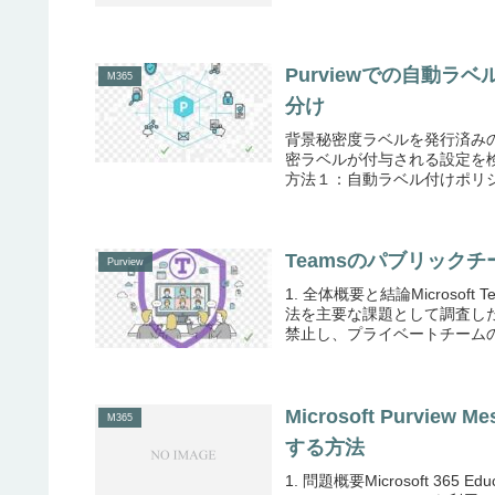
Purviewでの自動
M365
分け
背景秘密度ラベルを発行済み
密ラベルが付与される設定を
方法１：自動ラベル付けポリシ
Teamsのパブリック
Purview
1. 全体概要と結論Micros
法を主要な課題として調査し
禁止し、プライベートチームの
Microsoft Purvie
M365
する方法
1. 問題概要Microsoft 365 Edu