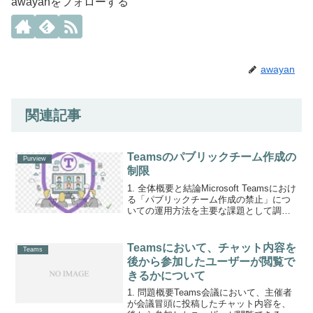
awayanをフォローする
awayan
関連記事
Teamsのパブリックチーム作成の
Purview
制限
1. 全体概要と結論Microsoft Teamsにおけ
る「パブリックチーム作成の禁止」につ
いての運用方法を主要な課題として調査
した。具体的には、秘密度ラベルを活用
してパブリックチーム作成を禁止し、プ
ライベートチームのみ作成可能にする設
Teamsにおいて、チャット内容を
Teams
定に...
後から参加したユーザーが閲覧で
きるかについて
1. 問題概要Teams会議において、主催者
が会議冒頭に投稿したチャット内容を、