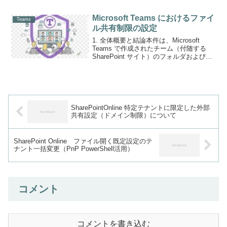
ザーを含めて、参加者数の上限（1,000
名）が正しく適用されるかどうかを確認
Microsoft Teams におけるファイ
Teams
した。2....
ル共有制限の設定
1. 全体概要と結論本件は、Microsoft
Teams で作成されたチーム（付随する
SharePoint サイト）のフォルダおよびフ
ァイル共有を、「サイト所有者のみ」ま
たは「指定したグループ」に制限する方
法について確認した。関連サービ...
SharePointOnline 特定テナントに限定した外部
共有設定（ドメイン制限）について
SharePoint Online ファイル開く既定設定のテ
ナント一括変更（PnP PowerShell活用）
コメント
コメントを書き込む