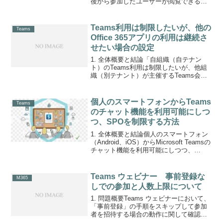
後から参加したユーザーが閲覧できるか
についての確認。2. 結論必須出席者とし
て登録されている場合： 最初からチャッ
トに含まれるため、後から参加しても過
Teams利用は制限したいが、他の
Teams
去の履歴を...
Office 365アプリの利用は継続さ
せたい場合の設定
1. 全体概要と結論「自組織（自テナン
ト）のTeams利用は制限したいが、他組
織（別テナント）が主催するTeams会議
などへの参加や、他のOffice 365アプリの
利用は継続させたい」という要望をどう
実現するか調査した。ライセンス設定に
個人のスマートフォンからTeams
Teams
よ...
のチャット機能を利用可能にしつ
つ、SPOを制限する方法
1. 全体概要と結論個人のスマートフォン
（Android、iOS）からMicrosoft Teamsの
チャット機能を利用可能にしつつ、
SharePoint Onlineやその他のMicrosoft
365サービスへのアクセスを制限する方法
に...
Teams ウェビナー 事前登録な
M365
しでの参加と人数上限について
1. 問題概要Teams ウェビナーにおいて、
「事前登録」の手順をスキップして参加
者を招待する場合の動作に関して確認し
た。特に、登録を行わずに参加するユー