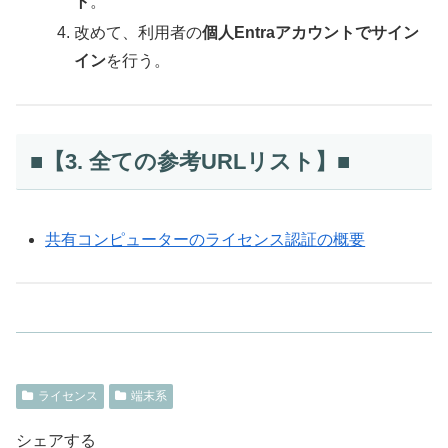
ト
。
改めて、利用者の
個人Entraアカウントでサイン
イン
を行う。
■【3. 全ての参考URLリスト】■
共有コンピューターのライセンス認証の概要
ライセンス
端末系
シェアする