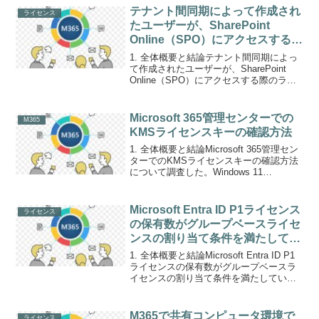
Busines...
テナント間同期によって作成され
ライセンス
たユーザーが、SharePoint
Online（SPO）にアクセスする際
のライセンス要件について
1. 全体概要と結論テナント間同期によっ
て作成されたユーザーが、SharePoint
Online（SPO）にアクセスする際のライ
センス要件について調査した。具体的に
は、A5ライセンスを持つテナント1のユ
ーザーが、A1ライセンスを持つテナン...
Microsoft 365管理センターでの
M365
KMSライセンスキーの確認方法
1. 全体概要と結論Microsoft 365管理セン
ターでのKMSライセンスキーの確認方法
について調査した。Windows 11
Enterprise LTSC 2024およびOffice LTSC
2024の管理対象ソフトウェアに必要な...
Microsoft Entra ID P1ライセンス
ライセンス
の保有数がグループベースライセ
ンスの割り当て条件を満たしてい
ない場合について
1. 全体概要と結論Microsoft Entra ID P1
ライセンスの保有数がグループベースラ
イセンスの割り当て条件を満たしていな
い場合の動作とライセンス違反の可能性
について調査した。調査結果として、機
能上はEntra ID P1ライセ...
M365で共有コンピュータ環境で
ライセンス