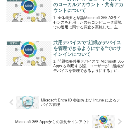
のローカルアカウント・共有アカ
ウントについて
1. 全体概要と結論Microsoft 365 A3ライ
センスを利用した共有コンピュータ環境
での運用に関する調査を実施した。主な
課題は以下の通りである。関連サービス
Microsoft 365 AppsEntraIDShared
Comput...
共用デバイスで”組織がデバイス
端末系
を管理できるようにする”でのサ
インインについて
1. 問題概要共用デバイスで Microsoft 365
Apps を利用する際、ユーザーが「組織が
デバイスを管理できるようにする」にチ
ェックを入れてサインインしたことによ
る影響の確認。特に、後続利用者の情報
閲覧リスク、ライセンス規約違反の...
Microsoft Entra ID 参加および Intune によるデ
バイス管理
Microsoft 365 Appsからの強制サインアウト