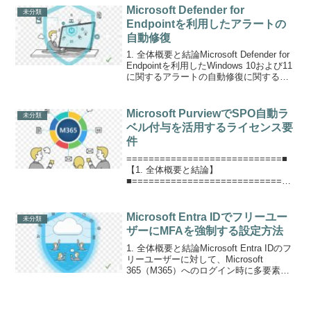
したほうがよさそう。P...
Microsoft Defender for
未分類
Endpointを利用したアラートの
自動修復
1. 全体概要と結論Microsoft Defender for
Endpointを利用したWindows 10および11
に関するアラートの自動修復に関する問
題を調査した。主な課題は以下の2点であ
る。関連サービスMicrosoft Defe...
Microsoft PurviewでSPO自動ラ
未分類
ベル付与を活用するライセンス要
件
============================■
【1. 全体概要と結論】
■============================M
icrosoft PurviewのSPO（SharePoint
Online）自動ラベル付与機能を...
Microsoft Entra IDでフリーユー
未分類
ザーにMFAを強制する設定方法
1. 全体概要と結論Microsoft Entra IDのフ
リーユーザーに対して、Microsoft
365（M365）へのログイン時に多要素認
証（MFA）を強制する方法について調査
した結果を報告する。関連サービス
Microsoft En...