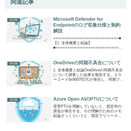
関連記事
Microsoft Defender for
未分類
Endpointのログ収集仕様と制約
解説
============================■
【1. 全体概要と結論】
■============================M
icrosoft Defender for Endpoint (MDE) に
おけるログ収集仕様につ...
OneDriveの同期不具合について
未分類
1. 全体概要と結論OneDriveの同期不具合
について調査した結果を報告する。エラ
ーコード0x8007017Cが発生し、同期フォ
ルダ内のファイルが開けないという問題
が確認された。この問題の根本原因は、
同期対象アイテム数が推奨値を大幅に超
え...
Azure Open AIのPTUについて
未分類
背景PTUを理解していないと、想定外の
課金が発生する。その理解のためのメモ
結論ざっくりいうと、固定でリソース確
保されるため、料金が極めて高くなる。
スタンダート（標準）をまず試してみ
て、どうしても必要な場合にPTUを検討