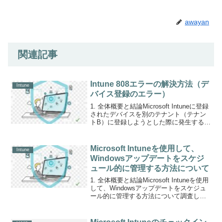
awayan
関連記事
Intune 808エラーの解決方法（デ
Intune
バイス登録のエラー）
1. 全体概要と結論Microsoft Intuneに登録
されたデバイスを別のテナント（テナン
トB）に登録しようとした際に発生するエ
ラー「808 -
ZtdDeviceAssignedToOtherTenant」の解
決方法を調査した。問題の...
Microsoft Intuneを使用して、
Intune
Windowsアップデートをスケジ
ュール的に管理する方法について
1. 全体概要と結論Microsoft Intuneを使用
して、Windowsアップデートをスケジュ
ール的に管理する方法について調査し
た。具体的には、毎週特定の曜日・時間
に自動的にアップデートをダウンロー
ド、インストール、再起動する設定の