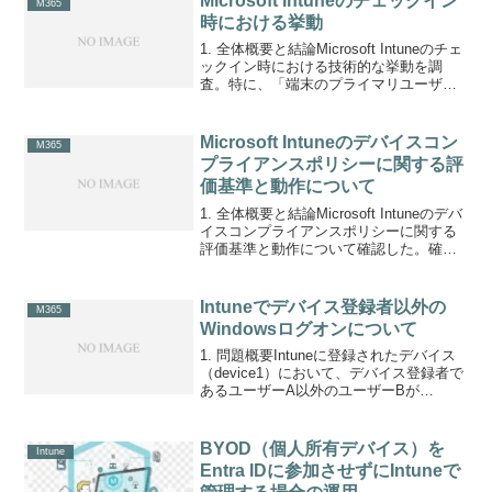
Microsoft Intuneのチェックイン
M365
実...
時における挙動
1. 全体概要と結論Microsoft Intuneのチェ
ックイン時における技術的な挙動を調
査。特に、「端末のプライマリユーザー
ではないユーザーがログインした際、ど
のユーザーIDが送信されるのか」や「コ
ンプライアンスポリシーの適用対象は誰
Microsoft Intuneのデバイスコン
M365
に...
プライアンスポリシーに関する評
価基準と動作について
1. 全体概要と結論Microsoft Intuneのデバ
イスコンプライアンスポリシーに関する
評価基準と動作について確認した。確認
点は、「デフォルトのコンプライアンス
ポリシー」と「カスタムポリシー」それ
ぞれの評価結果が、デバイス全体の準拠
Intuneでデバイス登録者以外の
M365
状...
Windowsログオンについて
1. 問題概要Intuneに登録されたデバイス
（device1）において、デバイス登録者で
あるユーザーA以外のユーザーBが
Windowsログオンして利用する場合の可
否および、権限付与の手順についての確
認。2. 結論ユーザーBは問題なくdev...
BYOD（個人所有デバイス）を
Intune
Entra IDに参加させずにIntuneで