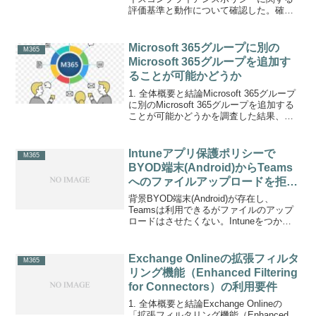
評価基準と動作について確認した。確認
点は、「デフォルトのコンプライアンス
ポリシー」と「カスタムポリシー」それ
ぞれの評価結果が、デバイス全体の準拠
Microsoft 365グループに別の
M365
状...
Microsoft 365グループを追加す
ることが可能かどうか
1. 全体概要と結論Microsoft 365グループ
に別のMicrosoft 365グループを追加する
ことが可能かどうかを調査した結果、現
状のMicrosoft 365の機能ではグループの
入れ子構造（ネスト）はサポートされて
いないことが判...
Intuneアプリ保護ポリシーで
M365
BYOD端末(Android)からTeams
へのファイルアップロードを拒否
する方法
背景BYOD端末(Android)が存在し、
Teamsは利用できるがファイルのアップ
ロードはさせたくない。Intuneをつかっ
てこの制御をしたい。結論Intuneのアプ
リ保護ポリシーで実装可能。実装方法概
要Teams アプリにおけるファイル...
Exchange Onlineの拡張フィルタ
M365
リング機能（Enhanced Filtering
for Connectors）の利用要件
1. 全体概要と結論Exchange Onlineの
「拡張フィルタリング機能（Enhanced