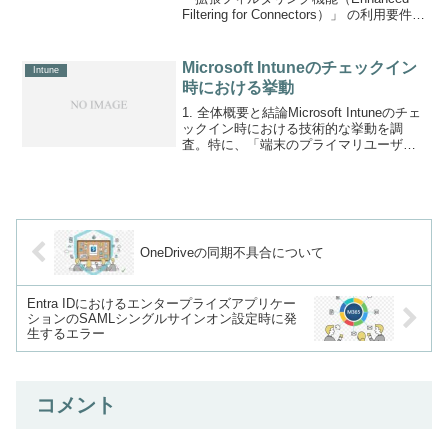
Filtering for Connectors）」 の利用要件を
確認。ライセンス要件とネットワーク構
成要件を確認。結論として本機能は
Exc...
Microsoft Intuneのチェックイン
Intune
時における挙動
1. 全体概要と結論Microsoft Intuneのチェ
ックイン時における技術的な挙動を調
査。特に、「端末のプライマリユーザー
ではないユーザーがログインした際、ど
のユーザーIDが送信されるのか」や「コ
ンプライアンスポリシーの適用対象は誰
に...
OneDriveの同期不具合について
Entra IDにおけるエンタープライズアプリケー
ションのSAMLシングルサインオン設定時に発
生するエラー
コメント