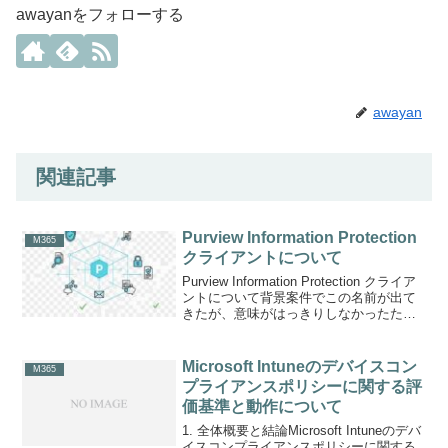
awayanをフォローする
awayan
関連記事
Purview Information Protection
M365
クライアントについて
Purview Information Protection クライア
ントについて背景案件でこの名前が出て
きたが、意味がはっきりしなかったため
要点のみ調査した。Purview との関係性
を理解し、適用範囲を把握する必要があ
る。結論Purvi...
Microsoft Intuneのデバイスコン
M365
プライアンスポリシーに関する評
価基準と動作について
1. 全体概要と結論Microsoft Intuneのデバ
イスコンプライアンスポリシーに関する